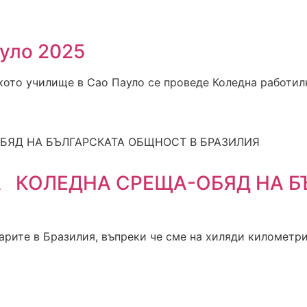
ауло 2025
рското училище в Сао Пауло се проведе Коледна работи
 КОЛЕДНА СРЕЩА-ОБЯД НА Б
гарите в Бразилия, въпреки че сме на хиляди километр