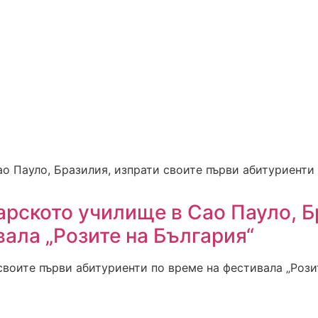
гарското училище в Сао Пауло, 
ала „Розите на България“
воите първи абитуриенти по време на фестивала „Розит