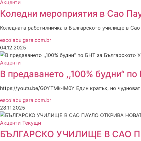
Акценти
Коледни мероприятия в Сао Пау
Коледнaта работилничкa в Българското училище в Сао 
escolabulgara.com.br
04.12.2025
Акценти
В предаването ,,100% будни“ по
https://youtu.be/G0YTMk-lM0Y Един кратък, но чудноват 
escolabulgara.com.br
28.11.2025
Акценти
Текущи
БЪЛГАРСКО УЧИЛИЩЕ В САО П