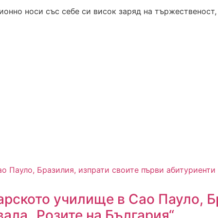
ионно носи със себе си висок заряд на тържественост,
гарското училище в Сао Пауло, 
ала „Розите на България“